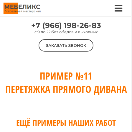
Skip
to
Tog
content
Nav
Услуги
+7 (966) 198-26-83
c 9 до 22 без обедов и выходных
Цены
ЗАКАЗАТЬ ЗВОНОК
Материалы
Наши работы
О компании
ПРИМЕР №11
Контакты
ПЕРЕТЯЖКА ПРЯМОГО ДИВАНА
ЕЩЁ ПРИМЕРЫ НАШИХ РАБОТ